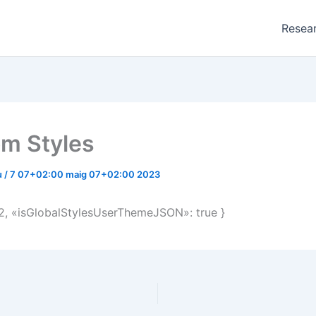
Resea
m Styles
u
/
7 07+02:00 maig 07+02:00 2023
 2, «isGlobalStylesUserThemeJSON»: true }