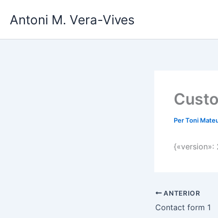
Vés
Antoni M. Vera-Vives
al
contingut
Custo
Per
Toni Mate
{«version»:
ANTERIOR
Contact form 1